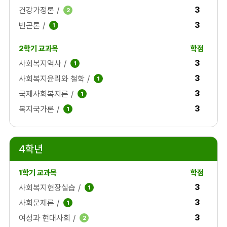
3
건강가정론
/
2
3
빈곤론
/
1
3
사회복지역사
/
1
3
사회복지윤리와 철학
/
1
3
국제사회복지론
/
1
3
복지국가론
/
1
4학년
3
사회복지현장실습
/
1
3
사회문제론
/
1
3
여성과 현대사회
/
2