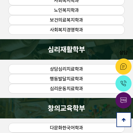
사회복지학과
사회복지학과, 취득 가능 자격증 무엇이 있을까? 사회복지학과 재학 중 또는 졸업과 동시에
사회복지학과 교육과정. 체계적으로 설계된 4년 교육과정으로 자격증 취득과 현장 실무능
노인복지학과
숫자로 증명하는 재학생 만족도. 매년 시행되는 재학생 종합만족도 조사 결과
졸업생이 말하는 리얼 생생후기. 건양사이버대학교 사회복지학과를 졸업한 선배들이 직접 
보건의료복지학과
놓칠 수 없는 건양사이버대학교 혜택. 재학생이 누릴 수 있는 다양한 장학금 및 지원 프로
입학지원서 작성하기
사회복지경영학과
심리재활학부
상담
상담심리치료학과
행동발달치료학과
심리운동치료학과
창의교육학부
상
다문화한국어학과