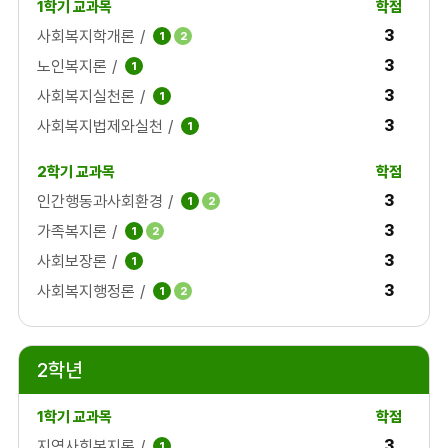
3
사회복지학개론
/
1
2
3
노인복지론
/
1
3
사회복지실천론
/
1
3
사회복지법제와실천
/
1
3
인간행동과사회환경
/
1
2
3
가족복지론
/
1
2
3
사회보장론
/
1
3
사회복지행정론
/
1
2
2학년
3
지역사회복지론
/
1