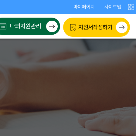
!
마이페이지
사이트맵
사
이
트
나의지원관리
지원서작성하기
맵
보
기