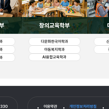
부
창의교육학부
과
다문화한국어학과
과
아동복지학과
AI융합교육학과
과
3330
이용약관
개인정보처리방침