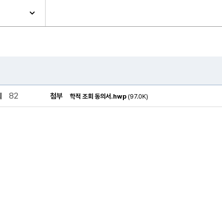
82
회
첨부
학적 조회 동의서.hwp
(97.0K)