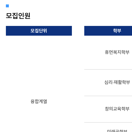
모집인원
모집단위
학부
휴먼복지학부
심리·재활학부
융합계열
창의교육학부
미래공학부