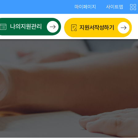
!
마이페이지
사이트맵
사
이
트
나의지원관리
지원서작성하기
맵
보
기