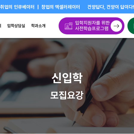
취업의 인큐베이터 | 창업의 엑셀러레이터
건양답다, 건양이 답이다
입학지원자를 위한
제
입학상담실
학과소개
사전학습프로그램
신입학
모집요강