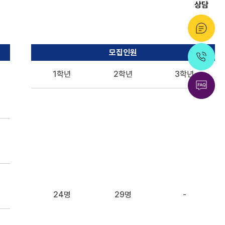
상담
모집인원
1학년
2학년
3학년
24명
29명
-