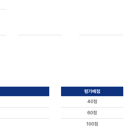
평가배점
40점
60점
100점